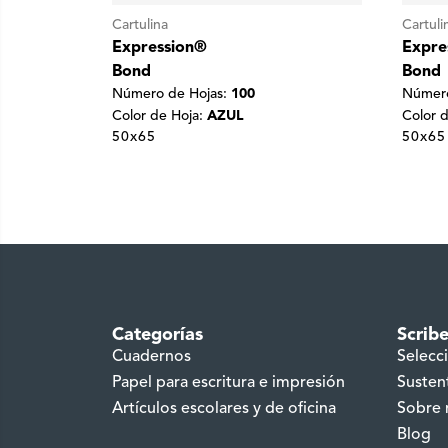
Cartulina
Cartuli
Expression®
Expre
Bond
Bond
Número de Hojas:
100
Número
Color de Hoja:
AZUL
Color 
50x65
50x65
Categorías
Scrib
Cuadernos
Selecc
Papel para escritura e impresión
Susten
Artículos escolares y de oficina
Sobre 
Blog