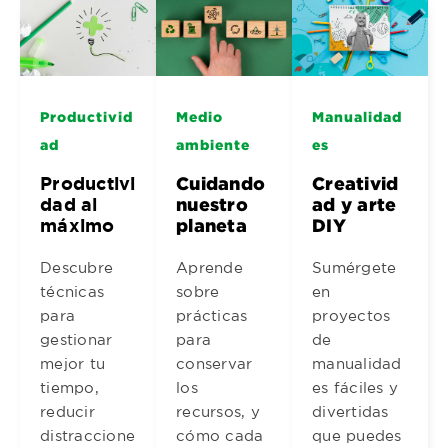
Productivid
Medio
Manualidad
ad
ambiente
es
Productivi
Cuidando
Creativid
dad al
nuestro
ad y arte
máximo
planeta
DIY
Descubre
Aprende
Sumérgete
técnicas
sobre
en
para
prácticas
proyectos
gestionar
para
de
mejor tu
conservar
manualidad
tiempo,
los
es fáciles y
reducir
recursos, y
divertidas
distraccione
cómo cada
que puedes