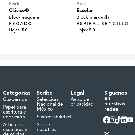
Block
Block
Clásico®
Escolar
Block esquela
Block marquilla
PEGADO
ESPIRAL SENCILLO
Hojas:
50
Hojas:
50
Categorías
Scribe
Legal
Síguenos
en
Cuadernos
Selección
Aviso de
nuestras
Nacional de
privacidad
Papel para
redes
México
escritura e
impresión
Sustentabilidad
Artículos
Sobre
escolares y
nosotros
de oficina