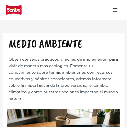
MA
ME
Ir
Paginación
al
de
contenido
entradas
MEDIO AMBIENTE
Obtén consejos prácticos y fáciles de implementar para
vivir de manera más ecológica. Fomenta tu
conocimiento sobre temas ambientales con recursos
educativos y hábitos conscientes, además infórmate
sobre la importancia de la biodiversidad, el cambio
climático y cómo nuestras acciones impactan el mundo
natural.
La
“nube”