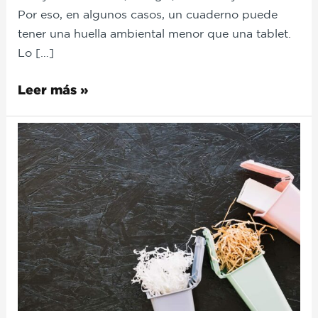
Por eso, en algunos casos, un cuaderno puede
tener una huella ambiental menor que una tablet.
Lo […]
Leer más »
Alimenta
la
tierra:
cómo
usar
cartón
y
papel
en
tu