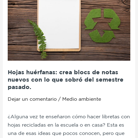
blocs
de
notas
nuevos
con
lo
que
sobró
Hojas huérfanas: crea blocs de notas
del
nuevos con lo que sobró del semestre
semestre
pasado.
pasado.
Dejar un comentario
/
Medio ambiente
¿Alguna vez te enseñaron cómo hacer libretas con
hojas recicladas en la escuela o en casa? Esta es
una de esas ideas que pocos conocen, pero que