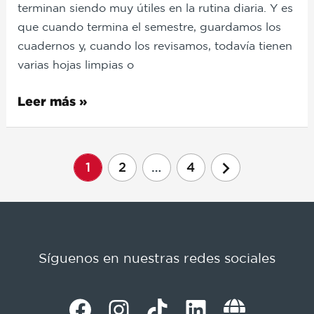
terminan siendo muy útiles en la rutina diaria. Y es
que cuando termina el semestre, guardamos los
cuadernos y, cuando los revisamos, todavía tienen
varias hojas limpias o
Leer más »
chevron_right
1
2
…
4
Síguenos en nuestras redes sociales