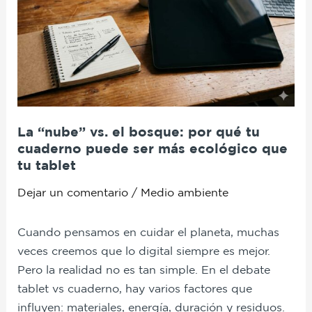
vs.
el
bosque:
por
qué
tu
cuaderno
La “nube” vs. el bosque: por qué tu
puede
cuaderno puede ser más ecológico que
ser
tu tablet
más
ecológico
Dejar un comentario
/
Medio ambiente
que
tu
Cuando pensamos en cuidar el planeta, muchas
tablet
veces creemos que lo digital siempre es mejor.
Pero la realidad no es tan simple. En el debate
tablet vs cuaderno, hay varios factores que
influyen: materiales, energía, duración y residuos.